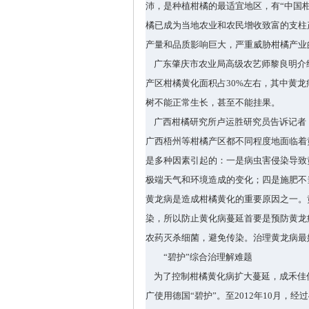
沛，是种植柑橘的最适宜地区，有
“
中国
橘已成为当地农业和农民增收致富的支柱
产量和品质影响巨大，严重威胁柑橘产业
广东肇庆市农业局高级农艺师黎良明介
产区柑橘黄化面积占
30%
左右，其中黄龙
树不能正常生长，甚至不能挂果。
广西柑橘研究所卢运胜研究员告诉记者
广西梧州等柑橘产区都不同程度地面临着
是多种因素引起的：一是病虫害侵染导致
极端天气和环境造成的变化；四是施肥不
黄龙病是造成柑橘黄化的重要原因之一。
染，所以防止黄化病蔓延首要是预防黄龙
农药灭杀细菌，避免传染。治理黄龙病最
“
碧护
”
综合治理解难题
为了控制柑橘黄化病扩大蔓延，成禾佳
广使用德国
“
碧护
”
。至
2012
年
10
月，经过