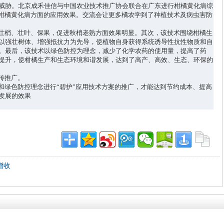
威胁。北京成禾佳信与中国农业技术推广协会联合在广东进行柑橘黄化病综
柑橘黄化病方面的应用效果。交流会让更多橘农学到了种植技术及病虫害防
壮梢、壮叶、保果，促进秋梢老熟方面效果明显。其次，该技术围绕柑橘生
以强壮树体、增强抵抗力为先导，使植物自身获得系统诱导性抗性物质和自
。最后，该技术以绿色防控为理念，减少了化学农药的使用量，提高了药
提升，使柑橘生产和生态环境和谐发展，达到了高产、高效、生态、环保的
传推广。
和绿色防控理念进行
“
碧护
”
应用技术方案的推广，才能达到节约成本、提高
发展的效果
增收