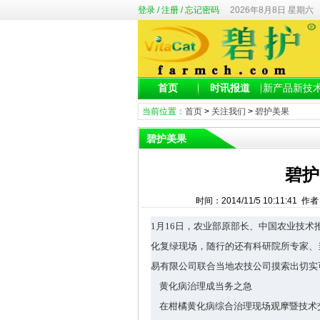
登录
/
注册
/
忘记密码
2026年8月8日 星期六
首页
时讯报道
新产品新技
当前位置：
首页
>
关注我们
>
碧护美果
碧护美果
碧护
时间：2014/11/5 10:11
1
月
16
日，农业部原部长、中国农业技术
化复绿现场，随行的还有科研院所专家、
易有限公司联合当地农技公司摸索出切实
黄化病治理成当务之急
在柑橘黄化病综合治理现场观摩暨技术