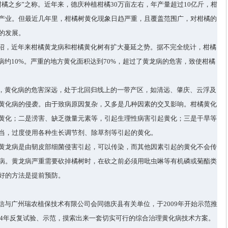
柑橘之乡
”
之称。近年来，德庆种植柑橘
30
万亩左右，年产量超过
10
亿斤，柑
产业。但最近几年里，柑橘树黄化现象日趋严重，且覆盖范围广，对柑橘的
的发展。
绍，近年来柑橘黄龙病和柑橘黄化树有扩大蔓延之势。据不完全统计，柑橘
病约
10%
。严重的地方黄化面积达到
70%
，超过了黄龙病的危害，致使柑橘
，黄化病的危害深远，处于北回归线上的一带产区，如清远、肇庆、云浮及
黄化病的侵袭。由于致病原因复杂，又多是几种因素的交叉影响。柑橘黄化
黄化；二是涝害、缺乏微量元素等，引起生理性病害引起黄化；三是干旱等
当，过度使用各种生长调节剂、除草剂等引起的黄化。
黄龙病是由韧皮部细菌侵害引起，可以传染，而其他因素引起的黄化不会传
病。黄龙病严重需要砍掉橘树时，在砍之前必须用吡虫啉等有机磷或菊酯类
好的方法是提前预防。
信与广州瑞农植保技术有限公司会同德庆县有关单位，于
2009
年开始示范推
4
年反复试验、示范，摸索出来一套切实可行的综合治理黄化病技术方案。