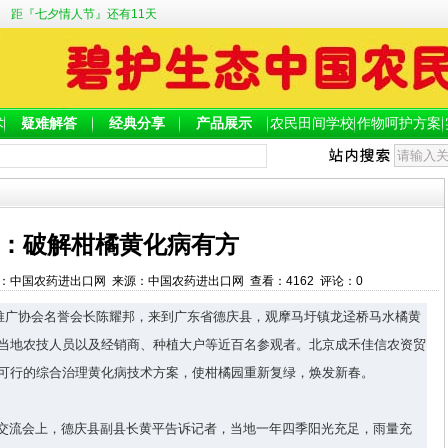
距『七夕情人节』还有11天
术
疑难解答
经典分享
产品展示
农民田间学校
作物呵护方案
：破解柑橘黄化病有方
:41 作者：中国农药进出口网 来源：中国农药进出口网 查看：
4162
评论：
0
推广协会名誉会长陈耀邦，来到广东省德庆县，观摩马圩镇龙迳桥马水橘黄
当地农技人员以及经销商、种植大户等近百名参观者。北京成禾佳信农资贸
可行的综合治理黄化病技术方案，使柑橘园重新复绿，焕发新春。
交流会上，德庆县副县长黄平告诉记者，当地一年四季阳光充足，雨量充