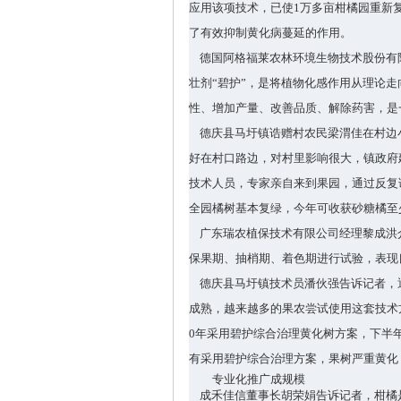
应用该项技术，已使
1
万多亩柑橘园重新
了有效抑制黄化病蔓延的作用。
德国阿格福莱农林环境生物技术股份有
壮剂
“
碧护
”
，是将植物化感作用从理论走
性、增加产量、改善品质、解除药害，是
德庆县马圩镇诰赠村农民梁渭佳在村边
好在村口路边，对村里影响很大，镇政府
技术人员，专家亲自来到果园，通过反复
全园橘树基本复绿，今年可收获砂糖橘至
广东瑞农植保技术有限公司经理黎成洪
保果期、抽梢期、着色期进行试验，表现
德庆县马圩镇技术员潘伙强告诉记者，
成熟，越来越多的果农尝试使用这套技术
0
年采用碧护综合治理黄化树方案，下半
有采用碧护综合治理方案，果树严重黄化
专业化推广成规模
成禾佳信董事长胡荣娟告诉记者，柑橘