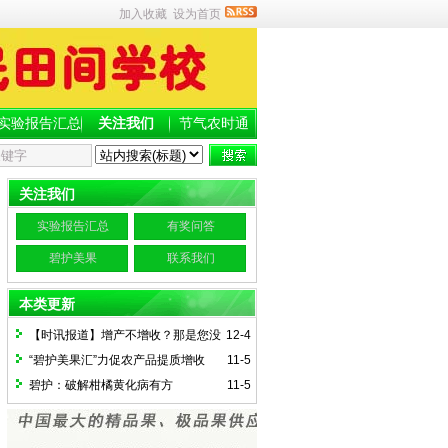
加入收藏
设为首页
实验报告汇总
关注我们
节气农时通
关注我们
实验报告汇总
有奖问答
碧护美果
联系我们
本类更新
【时讯报道】增产不增收？那是您没
12-4
有用碧护综合技术！
“碧护美果汇”力促农产品提质增收
11-5
碧护：破解柑橘黄化病有方
11-5