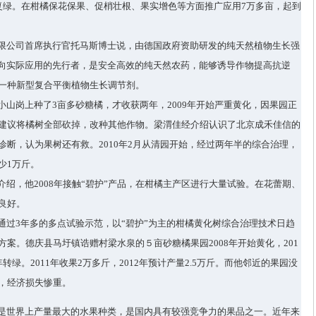
复绿。在柑橘保花保果、促梢壮根、果实增色等方面推广应用
7
万多亩，起到
限公司首席执行官托马斯博士说，由德国政府资助研发的纯天然植物生长强
向实际应用的先行者，是安全高效的纯天然农药，能够诱导作物提高抗逆
一种新型复合平衡植物生长调节剂。
小山岗上种了
3
亩多砂糖橘，才收获两年，
2009
年开始严重黄化，因果园正
建议将橘树全部砍掉，改种其他作物。梁渭佳经介绍认识了北京成禾佳信的
诊断，认为果树还有救。
2010
年
2
月从清园开始，经过两年半的综合治理，
少
1
万斤。
介绍，他
2008
年接触
“
碧护
”
产品，在柑橘主产区进行大量试验。在花蕾期、
良好。
通过
3
年多的多点试验示范，以
“
碧护
”
为主的柑橘黄化树综合治理技术日趋
方案。德庆县马圩镇诰赠村梁水泉的５亩砂糖橘果园
2008
年开始黄化，
201
年转绿。
2011
年收果
2
万多斤，
2012
年预计产量
2.5
万斤。而他邻近的果园没
，经济损失惨重。
是世界上产量最大的水果种类，是国内具有较强竞争力的果品之一。近年来