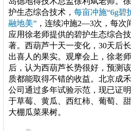
岛德地得技术总监徐利斌老师。
护生态综合技术，
每亩冲施“6g碧护
融地美”
，连续冲施2—3次，每次
应用徐老师提供的碧护生态综合
著。西葫芦十天一变化，30天后
出喜人的果实。观摩会上，
徐老
后，认为西葫芦长势很好，预测
质都能取得不错的收益。北京成
公司
通过多年试验示范，现已证
于草莓、黄瓜、西红柿、葡萄、
大棚瓜菜果树。