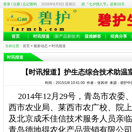
登录
/
注册
/
忘记密码
2026年8月9日 星期日
距『七夕情人节』还有10天
首页
时讯报道
新产品新技术
疑难解答
经典分享
当前位置：
首页
>
最新动态
>
时讯报道
时讯报道
【时讯报道】护生态综合技术助温室
时间：2015/1/8 10:41:00 作者：张风华 来源：碧护
2014
年12月29号，青岛市农委
西市农业局、莱西市农广校、院
及北京成禾佳信技术服务人员亲
青岛德地得农化产品营销有限公司