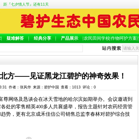
距『七夕情人节』还有11天
术
疑难解答
经典分享
产品展示
农民田间学校
作物呵护方案
北方——见证黑龙江碧护的神奇效果！
13:33:31 作者：张风华 来源：碧护中国 查看：
1013
评论：
0
龙江富尊网络及恳谈会在冰天雪地的哈尔滨如期举办。会议邀请到
各处的零售精英400多人共襄盛举，报告主题针对农药经营管
和趋势，更有北京成禾佳信公司销售总监李春林对碧护综合技