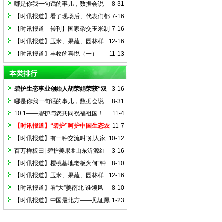
哪是你我一句话的事儿，数据会说
8-31
话！（碧护抗棉花枯黄萎病）
【时讯报道】看了现场后、代表们都
7-16
说好！
【时讯报道—转刊】国家杂交玉米制
7-16
种基地病虫害绿色防控技术示范推广观摩
【时讯报道】玉米、果蔬、园林样
12-16
会在甘肃张掖市召开
样出彩 阳信刮起碧护综合技术风暴
【时讯报道】丰收的喜悦（一）
11-13
本类排行
碧护生态事业创始人胡荣娟荣获“双
3-16
减之星”荣誉称号
哪是你我一句话的事儿，数据会说
8-31
话！（碧护抗棉花枯黄萎病）
10.1——碧护与您共同祝福祖国！
11-4
【时讯报道】“碧护”呵护中国生态农
11-7
业
【时讯报道】有一种交流叫“别人家
10-12
大棚”
百万样板田| 碧护美果®山东沂源红
3-16
苹果
【时讯报道】樱桃基地老板为何“钟
8-10
情”于它?
【时讯报道】玉米、果蔬、园林样
12-16
样出彩 阳信刮起碧护综合技术风暴
【时讯报道】看“大”姜南北 谁领风
8-10
骚？
【时讯报道】中国最北方——见证黑
1-23
龙江碧护的神奇效果！