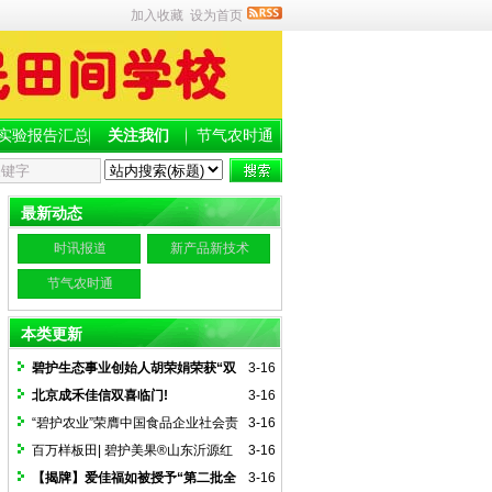
加入收藏
设为首页
实验报告汇总
关注我们
节气农时通
最新动态
时讯报道
新产品新技术
节气农时通
本类更新
碧护生态事业创始人胡荣娟荣获“双
3-16
减之星”荣誉称号
北京成禾佳信双喜临门!
3-16
“碧护农业”荣膺中国食品企业社会责
3-16
任“生态文明”奖
百万样板田| 碧护美果®山东沂源红
3-16
苹果
【揭牌】爱佳福如被授予“第二批全
3-16