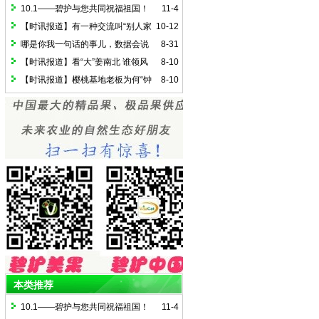
国农村创新创业实训基地”
10.1——碧护与您共同祝福祖国！
11-4
【时讯报道】有一种交流叫“别人家
10-12
大棚”
哪是你我一句话的事儿，数据会说
8-31
话！（碧护抗棉花枯黄萎病）
【时讯报道】看“大”姜南北 谁领风
8-10
骚？
【时讯报道】樱桃基地老板为何“钟
8-10
情”于它?
本类推荐
10.1——碧护与您共同祝福祖国！
11-4