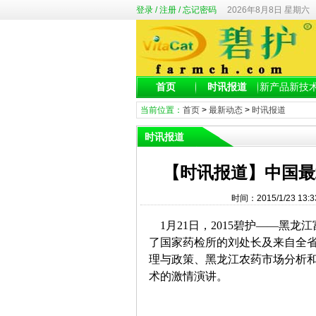
登录
/
注册
/
忘记密码
2026年8月8日 星期六
首页
时讯报道
新产品新技
当前位置：
首页
>
最新动态
>
时讯报道
时讯报道
【时讯报道】中国最
时间：2015/1/23 
1
月21日，2015碧护——黑
了国家药检所的刘处长及来自全省
理与政策、黑龙江农药市场分析
术的激情演讲。