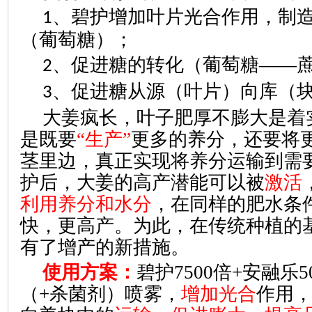
、碧护增加叶片光合作用，制
1
（葡萄糖）；
、促进糖的转化（葡萄糖——
2
、促进糖从源（叶片）向库（
3
大姜疯长，叶子肥厚不膨大是着
是既要
“生产”
更多的养分，还要将
茎里边，真正实现将养分运输到需
护后，大姜的高产潜能可以被
激活
利用养分和水分
，在同样的肥水条
快，更高产。为此，在传统种植的
有了增产的新措施。
使用方案：
碧护7500倍+安融乐
（+杀菌剂）喷雾，
增加光合
作用