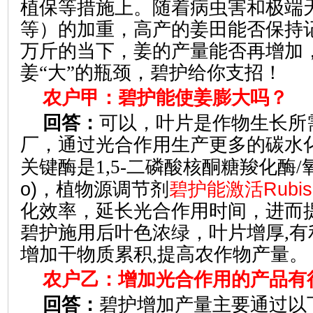
植保等措施上。随着病虫害和极端
等）的加重，高产的姜田能否保持
万斤的当下，姜的产量能否再增加
姜“大”的瓶颈，碧护给你支招！
农户甲：碧护能使姜膨大吗？
回答：
可以，叶片是作物生长所
厂，通过光合作用生产更多的碳水
关键酶是1,5-二磷酸核酮糖羧化酶/
o)
Rubis
，植物源调节剂
碧护能激活
化效率，延长光合作用时间，进而
碧护施用后叶色浓绿，叶片增厚,有
增加干物质累积,提高农作物产量。
农户乙：增加光合作用的产品有
回答：
碧护增加产量主要通过以