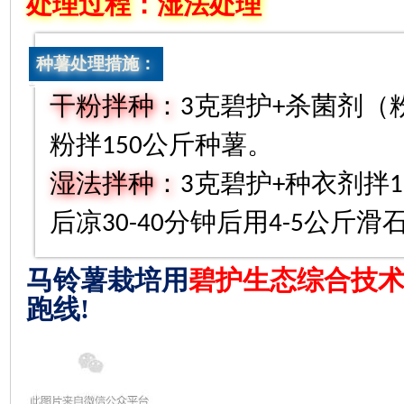
处理过程：湿法处理
种薯处理措施：
干粉拌种：
克碧护
杀菌剂（
3
+
粉拌
公斤种薯。
150
湿法拌种：
克碧护
种衣剂拌
3
+
1
后凉
分钟后用
公斤滑
30-40
4-5
马铃薯栽培用
碧护生态综合技
跑线
!