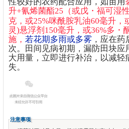
性较好的农药配合应用，如亩用
升+氰烯菌酯25（或戊・福可湿
克，或
25%
咪酰胺乳油
60
毫升，
灵)悬浮剂150毫升，或36%多・
施，
若花期多雨或多雾
，应在药
次。田间见病初期，漏防田块应
大用量，立即进行补治，以减轻
失。
注意事项